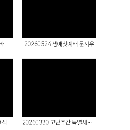
Views
예배
20260524 생애첫예배 문시우
Views
료식
20260330 고난주간 특별새벽기도