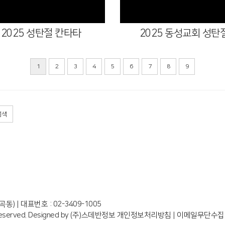
2025 성탄절 칸타타
2025 동성교회 성탄
1
2
3
4
5
6
7
8
9
검색
곡동) |
대표번호 : 02-3409-1005
eserved.
Designed by
(주)스데반정보
개인정보처리방침
|
이메일무단수집