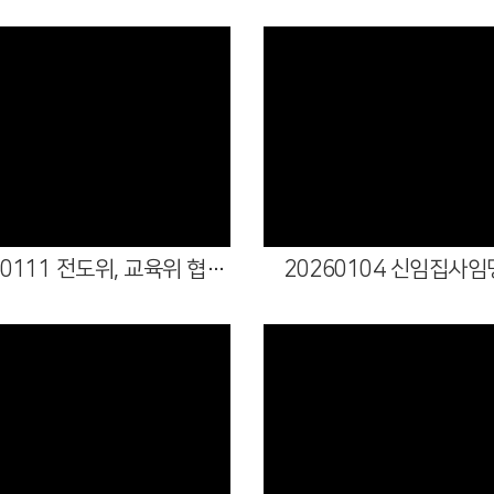
Views
Views
20260111 전도위, 교육위 협력식
20260104 신임집사
Views
Views