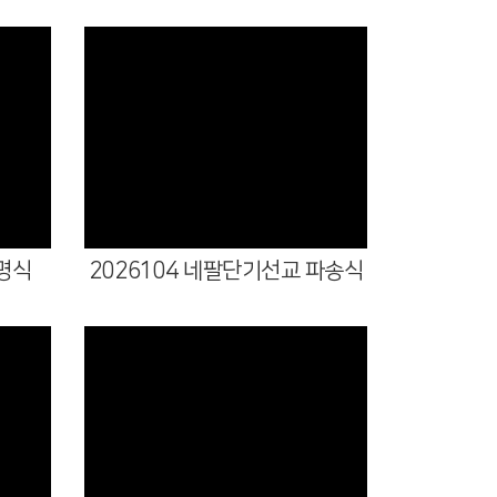
Views
임명식
2026104 네팔단기선교 파송식
Views