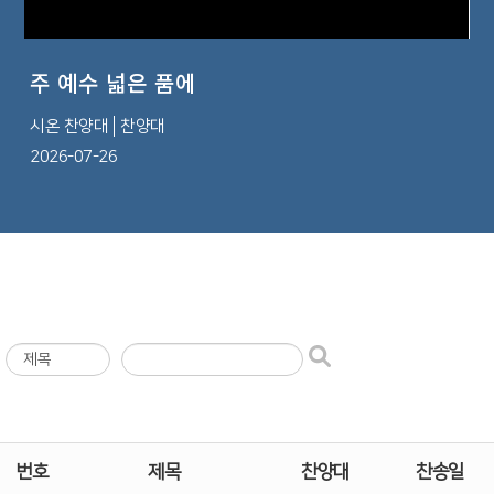
주 예수 넓은 품에
시온 찬양대
찬양대
2026-07-26
번호
제목
찬양대
찬송일