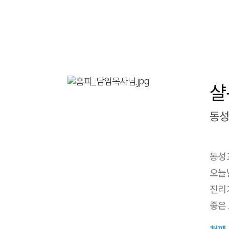
샬
동성
동성
오늘
진리
좋은