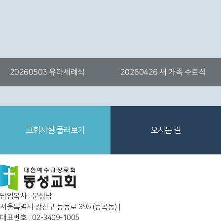
20260503 유아세례식
2025 동성교회 성탄절
20260111 전도위, 교육위
20260426 새 가족 수료식
협력식
교회시설 둘러보기
오시는 길
담임목사 : 문성남
서울특별시 광진구 능동로 395 (중곡동) |
대표번호 : 02-3409-1005