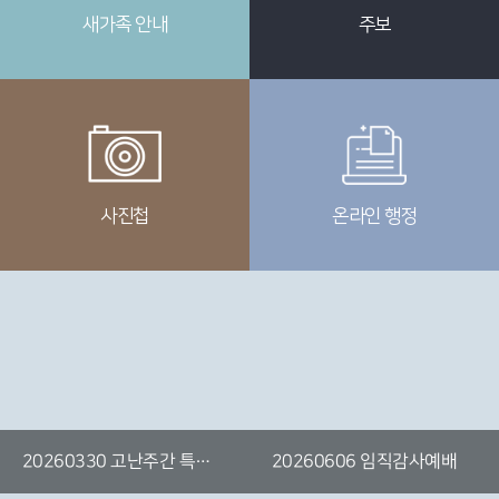
새가족 안내
주보
사진첩
온라인 행정
20260330 고난주간 특별
2025 주일학교 수료예배
2026104 네팔단기선교 파
20260606 임직감사예배
새벽기도
송식