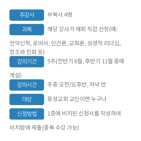
부목사 4명
주강사
해당 강사가 매회 직접 선정(예:
과목
언약신학, 로마서, 인간론, 교회론, 성경적 리더십,
창조와 진화 등)
5주(전반기 6월, 후반기 11월 중에
강의기간
개설)
주중 오전/오후반, 저녁 반
강의시간
동성교회 교인이면 누구나
대상
1층에 비치된 신청서를 작성하여
신청방법
비치함에 제출(중복 수강 가능)